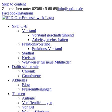
Skip to content
Zu erreichen unter 02368 / 5 68 69
|
info@spd-oe.de
Facebook
Instagram
SPD O-E
Vorstand
Vorstand geschäftsführend
Arbeitsgemeinschaften
Fraktionsvorstand
Fraktions-Vorstand
Stadtrat
Kreistag
Wegweiser für neue Mitglieder
Dafür stehen wir
Chronik
Grundwerte
Aktuelles
Blog
Pressemitteilungen
Themen
Anträge
Veröffentlichungen
Vor Ort
Wir am Stimberg