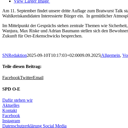
View Larger Image
Am 11. September findet unsere dritte Auflage zum Bratwurst Talk s
Wahlkreiskandidaten Interessierte Bürger ein. In gemütlicher Atmosp
Im Mittelpunkt der Gesprächs stehen zentrale Themen wie Sicherhei
Wanjura, Max Riske und Adrian Baumann stellen sich den Bewohnern.
Zukunft für Oer-Erkenschwicks besprechen.
SNRedaktion
2025-09-10T10:17:03+02:00
09.09.2025
|
Allgemein
,
Vo
Teile diesen Beitrag:
Facebook
Twitter
Email
SPD O-E
Dafür stehen wir
Aktuelles
Kontakt
Facebook
Instagram
Datenschutzerklärung Social Media