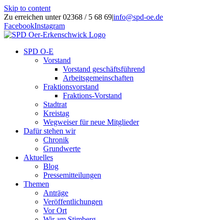
Skip to content
Zu erreichen unter 02368 / 5 68 69
|
info@spd-oe.de
Facebook
Instagram
SPD O-E
Vorstand
Vorstand geschäftsführend
Arbeitsgemeinschaften
Fraktionsvorstand
Fraktions-Vorstand
Stadtrat
Kreistag
Wegweiser für neue Mitglieder
Dafür stehen wir
Chronik
Grundwerte
Aktuelles
Blog
Pressemitteilungen
Themen
Anträge
Veröffentlichungen
Vor Ort
Wir am Stimberg