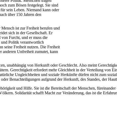
serer Politik. Menschen tragen
noch zum Bösen festgelegt. Sie sind
g für sein Leben. Niemand kann oder
nach über 150 Jahren den
 Mensch ist zur Freiheit berufen und
det sich in der Gesellschaft. Er
 von Furcht, und er muss die
 und Politik verantwortlich
n seine Freiheit nutzen. Die Freiheit
er anderen Unfreiheit zumutet, kann
en, unabhängig von Herkunft oder Geschlecht. Also meint Gerechtigkeit 
Gütern. Gerechtigkeit erfordert mehr Gleichheit in der Verteilung vo
atürliche Ungleichheiten und soziale Herkünfte dürfen nicht zum sozi
 oder Benachteiligungen aufgrund der Herkunft, des Standes, der Hautfa
igkeit und Hilfe. Sie ist die Bereitschaft der Menschen, füreinander e
ern. Solidarität schafft Macht zur Veränderung, das ist die Erfahrung 