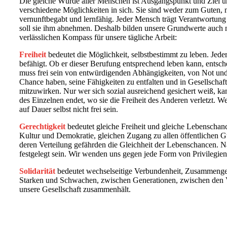
Die gleiche Würde aller Menschen ist Ausgangspunkt und Ziel un
verschiedene Möglichkeiten in sich. Sie sind weder zum Guten, 
vernunftbegabt und lernfähig. Jeder Mensch trägt Verantwortun
soll sie ihm abnehmen. Deshalb bilden unsere Grundwerte auch 
verlässlichen Kompass für unsere tägliche Arbeit:
Freiheit
bedeutet die Möglichkeit, selbstbestimmt zu leben. Jeder
befähigt. Ob er dieser Berufung entsprechend leben kann, entschei
muss frei sein von entwürdigenden Abhängigkeiten, von Not und
Chance haben, seine Fähigkeiten zu entfalten und in Gesellschaft
mitzuwirken. Nur wer sich sozial ausreichend gesichert weiß, kan
des Einzelnen endet, wo sie die Freiheit des Anderen verletzt. W
auf Dauer selbst nicht frei sein.
Gerechtigkeit
bedeutet gleiche Freiheit und gleiche Lebenschanc
Kultur und Demokratie, gleichen Zugang zu allen öffentlichen 
deren Verteilung gefährden die Gleichheit der Lebenschancen. N
festgelegt sein. Wir wenden uns gegen jede Form von Privilegien
Solidarität
bedeutet wechselseitige Verbundenheit, Zusammengehör
Starken und Schwachen, zwischen Generationen, zwischen den Völk
unsere Gesellschaft zusammenhält.