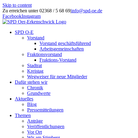
Skip to content
Zu erreichen unter 02368 / 5 68 69
|
info@spd-oe.de
Facebook
Instagram
SPD O-E
Vorstand
Vorstand geschäftsführend
Arbeitsgemeinschaften
Fraktionsvorstand
Fraktions-Vorstand
Stadtrat
Kreistag
Wegweiser für neue Mitglieder
Dafür stehen wir
Chronik
Grundwerte
Aktuelles
Blog
Pressemitteilungen
Themen
Anträge
Veröffentlichungen
Vor Ort
Wir am Stimberg