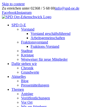
Skip to content
Zu erreichen unter 02368 / 5 68 69
|
info@spd-oe.de
Facebook
Instagram
SPD O-E
Vorstand
Vorstand geschäftsführend
Arbeitsgemeinschaften
Fraktionsvorstand
Fraktions-Vorstand
Stadtrat
Kreistag
Wegweiser für neue Mitglieder
Dafür stehen wir
Chronik
Grundwerte
Aktuelles
Blog
Pressemitteilungen
Themen
Anträge
Veröffentlichungen
Vor Ort
Wir am Stimberg