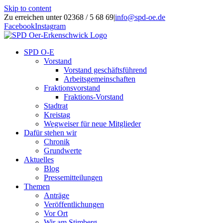
Skip to content
Zu erreichen unter 02368 / 5 68 69
|
info@spd-oe.de
Facebook
Instagram
SPD O-E
Vorstand
Vorstand geschäftsführend
Arbeitsgemeinschaften
Fraktionsvorstand
Fraktions-Vorstand
Stadtrat
Kreistag
Wegweiser für neue Mitglieder
Dafür stehen wir
Chronik
Grundwerte
Aktuelles
Blog
Pressemitteilungen
Themen
Anträge
Veröffentlichungen
Vor Ort
Wir am Stimberg