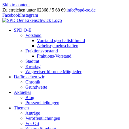
Skip to content
Zu erreichen unter 02368 / 5 68 69
|
info@spd-oe.de
Facebook
Instagram
SPD O-E
Vorstand
Vorstand geschäftsführend
Arbeitsgemeinschaften
Fraktionsvorstand
Fraktions-Vorstand
Stadtrat
Kreistag
Wegweiser für neue Mitglieder
Dafür stehen wir
Chronik
Grundwerte
Aktuelles
Blog
Pressemitteilungen
Themen
Anträge
Veröffentlichungen
Vor Ort
Wir am Stimberg