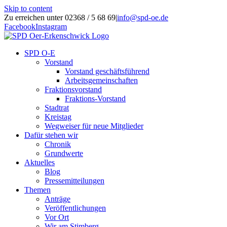
Skip to content
Zu erreichen unter 02368 / 5 68 69
|
info@spd-oe.de
Facebook
Instagram
SPD O-E
Vorstand
Vorstand geschäftsführend
Arbeitsgemeinschaften
Fraktionsvorstand
Fraktions-Vorstand
Stadtrat
Kreistag
Wegweiser für neue Mitglieder
Dafür stehen wir
Chronik
Grundwerte
Aktuelles
Blog
Pressemitteilungen
Themen
Anträge
Veröffentlichungen
Vor Ort
Wir am Stimberg