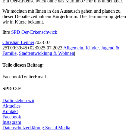
Ein Oer-Erkenschwick ohne das Maritimo? Für uns undenkbar.
Wir möchten mit Ihnen in den Austausch gehen und planen zu
dieser Debatte zeitnah ein Bürgerforum. Die Terminierung geben
wir in Kürze bekannt.
Ihre
SPD Oer-Erkenschwick
Christian Lenner
2023-07-
25T09:39:45+02:00
25.07.2023
|
Allgemein
,
Kinder, Jugend &
Familie
,
Stadtentwicklung & Wohnen
|
Teile diesen Beitrag:
Facebook
Twitter
Email
SPD O-E
Dafür stehen wir
Aktuelles
Kontakt
Facebook
Instagram
Datenschutzerklärung Social Media