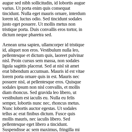
augue sed nibh sollicitudin, id lobortis augue
varius. Ut porta enim quis consequat
tincidunt. Nulla eget mauris ornare, interdum
lorem id, luctus odio. Sed tincidunt sodales
justo eget posuere. Ut mollis metus non
tristique porta. Duis convallis eros tortor, in
dictum neque pharetra sed.
Aenean urna sapien, ullamcorper id tristique
id, aliquet non eros. Vestibulum nulla leo,
pellentesque et dictum quis, laoreet pulvinar
nisl. Proin cursus sem massa, non sodales
ligula sagittis placerat. Sed at nisl sit amet
erat bibendum accumsan. Mauris id est vitae
lorem porta ornare quis in est. Mauris nec
posuere nisl, at pellentesque eros. Quisque
sodales ipsum non nisl convallis, et mollis
diam rhoncus. Sed gravida leo libero, ut
vestibulum est iaculis eu. Nulla eu felis
semper, lobortis nunc nec, rhoncus metus.
Nunc lobortis auctor egestas. Ut sodales
tellus ac erat finibus dictum. Fusce quis
mollis mauris, nec iaculis libero. Sed
pellentesque eget libero a tincidunt.
Suspendisse ac sem maximus, fringilla mi