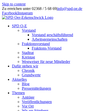
Skip to content
Zu erreichen unter 02368 / 5 68 69
|
info@spd-oe.de
Facebook
Instagram
SPD O-E
Vorstand
Vorstand geschäftsführend
Arbeitsgemeinschaften
Fraktionsvorstand
Fraktions-Vorstand
Stadtrat
Kreistag
Wegweiser für neue Mitglieder
Dafür stehen wir
Chronik
Grundwerte
Aktuelles
Blog
Pressemitteilungen
Themen
Anträge
Veröffentlichungen
Vor Ort
Wir am Stimberg