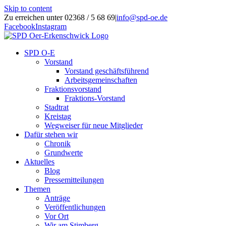
Skip to content
Zu erreichen unter 02368 / 5 68 69
|
info@spd-oe.de
Facebook
Instagram
SPD O-E
Vorstand
Vorstand geschäftsführend
Arbeitsgemeinschaften
Fraktionsvorstand
Fraktions-Vorstand
Stadtrat
Kreistag
Wegweiser für neue Mitglieder
Dafür stehen wir
Chronik
Grundwerte
Aktuelles
Blog
Pressemitteilungen
Themen
Anträge
Veröffentlichungen
Vor Ort
Wir am Stimberg