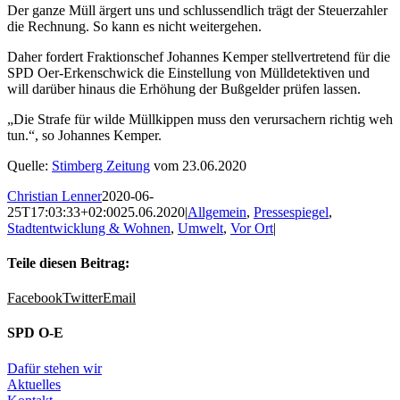
Der ganze Müll ärgert uns und schlussendlich trägt der Steuerzahler
die Rechnung. So kann es nicht weitergehen.
Daher fordert Fraktionschef Johannes Kemper stellvertretend für die
SPD Oer-Erkenschwick die Einstellung von Mülldetektiven und
will darüber hinaus die Erhöhung der Bußgelder prüfen lassen.
„Die Strafe für wilde Müllkippen muss den verursachern richtig weh
tun.“, so Johannes Kemper.
Quelle:
Stimberg Zeitung
vom 23.06.2020
Christian Lenner
2020-06-
25T17:03:33+02:00
25.06.2020
|
Allgemein
,
Pressespiegel
,
Stadtentwicklung & Wohnen
,
Umwelt
,
Vor Ort
|
Teile diesen Beitrag:
Facebook
Twitter
Email
SPD O-E
Dafür stehen wir
Aktuelles