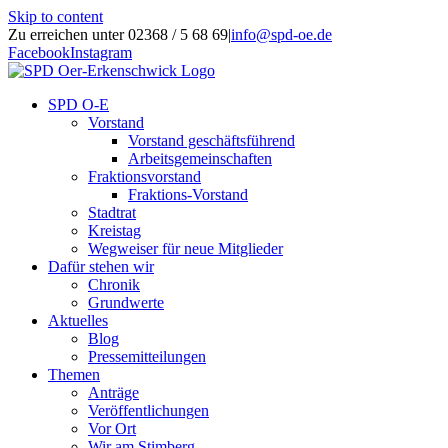
Skip to content
Zu erreichen unter 02368 / 5 68 69
|
info@spd-oe.de
Facebook
Instagram
SPD O-E
Vorstand
Vorstand geschäftsführend
Arbeitsgemeinschaften
Fraktionsvorstand
Fraktions-Vorstand
Stadtrat
Kreistag
Wegweiser für neue Mitglieder
Dafür stehen wir
Chronik
Grundwerte
Aktuelles
Blog
Pressemitteilungen
Themen
Anträge
Veröffentlichungen
Vor Ort
Wir am Stimberg