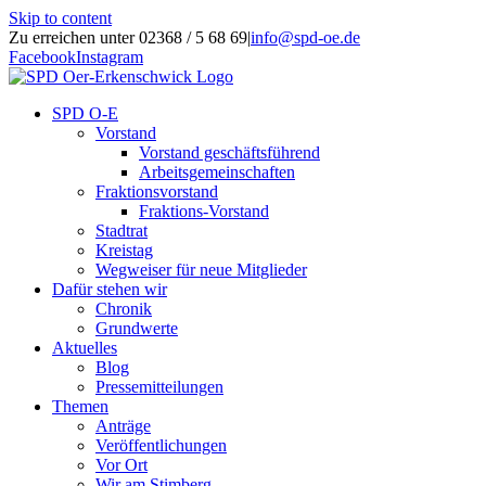
Skip to content
Zu erreichen unter 02368 / 5 68 69
|
info@spd-oe.de
Facebook
Instagram
SPD O-E
Vorstand
Vorstand geschäftsführend
Arbeitsgemeinschaften
Fraktionsvorstand
Fraktions-Vorstand
Stadtrat
Kreistag
Wegweiser für neue Mitglieder
Dafür stehen wir
Chronik
Grundwerte
Aktuelles
Blog
Pressemitteilungen
Themen
Anträge
Veröffentlichungen
Vor Ort
Wir am Stimberg