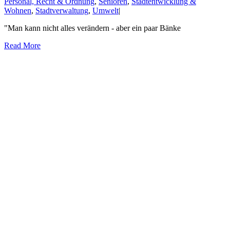
Personal, Recht & Ordnung
,
Senioren
,
Stadtentwicklung &
Wohnen
,
Stadtverwaltung
,
Umwelt
|
"Man kann nicht alles verändern - aber ein paar Bänke
Read More